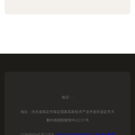
电话：-
地址：河北省保定市保定国家高新技术产业开发区保定市天
鹅中路朝阳财智中心201号
COPYRIGHT © 2026
WWW.DONGFANGBD.COM
保定教育