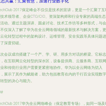
生态共赢：汇聚智慧，加速行业数字化
TechClub 2017保定峰会不仅仅是技术的宣讲，更是一个汇聚了互
技术领导者、企业CTO/CIO、资深架构师和行业专家的高端生
层活动。通过主题演讲、圆桌讨论、技术工作坊等多种形式，与
者不仅深入了解了华为在全云网络领域的最新技术与解决方案，
就云化转型过程中的架构设计、运维管理、安全实践等具体问题
行了深度切磋。
此次会议成功搭建了一个产、学、研、用多方对话的桥梁。它标
着，在互联网云化转型的深水区，设备提供商、云服务商、互联
企业和传统行业用户需要更紧密地协作。华为以全云网络为切入
点，展示了其作为赋能者，助力包括教育在内的千行百业实现数
化转型的决心与能力。
##
TechClub 2017华为全云网络峰会（保定教育专场），如同一场及