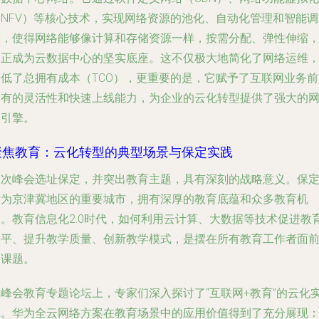
（NFV）等核心技术，实现网络资源的池化、自动化管理和智能调
度，使得网络能够像计算和存储资源一样，按需分配、弹性伸缩
真正成为云数据中心的坚实底座。这不仅极大地简化了网络运维
降低了总拥有成本（TCO），更重要的是，它赋予了互联网业务前
未有的灵活性和快速上线能力，为企业的云化转型提供了强大的
络引擎。
聚焦教育：云化转型的典型场景与保定实践
本次峰会选址保定，并突出教育主题，具有深刻的战略意义。保
作为京津冀地区的重要城市，拥有深厚的教育底蕴和众多教育机
构。教育信息化2.0时代，如何利用云计算、大数据等技术促进教
公平、提升教学质量、创新教学模式，是摆在所有教育工作者面
的课题。
在峰会教育专题论坛上，专家们深入探讨了“互联网+教育”的云化
践。华为全云网络方案在教育场景中的应用价值得到了充分展现