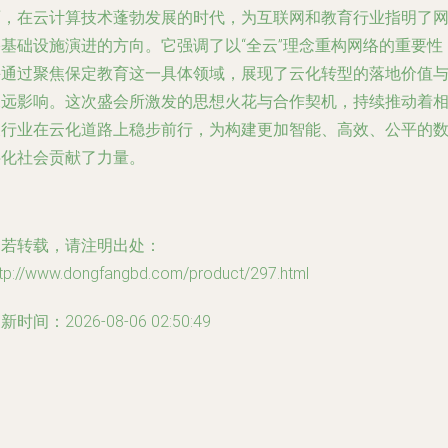
雨，在云计算技术蓬勃发展的时代，为互联网和教育行业指明了
络基础设施演进的方向。它强调了以“全云”理念重构网络的重要性
并通过聚焦保定教育这一具体领域，展现了云化转型的落地价值
深远影响。这次盛会所激发的思想火花与合作契机，持续推动着
关行业在云化道路上稳步前行，为构建更加智能、高效、公平的
字化社会贡献了力量。
如若转载，请注明出处：
ttp://www.dongfangbd.com/product/297.html
新时间：2026-08-06 02:50:49