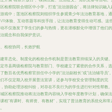
秀区检察院联合辖区中小学，打造“法治游园会”，将法律知识融入
味游戏中；莲池区检察院则组织学生参观青少年法治教育基地，
过VR体验、互动答题等科技手段，让法治教育变得生动可感。这
活动不仅激发了学生们的参与热情，更在潜移默化中增强了他们
法治观念和自我保护意识。
三、检校协同，长效护航
构建常态化、制度化的检校合作机制是普法教育持续深入的关键
保定市县两级检察院与教育部门、学校建立了紧密的合作关系，
了数百名优秀检察官担任中小学的“法治副校长”或“法治辅导员”
他们不仅定期入校开展普法宣讲，还参与学校安全管理制度的完
善，协助处理涉校纠纷，对存在不良行为的学生进行针对性帮教
满城区检察院推动将法治教育内容纳入学校年度教学计划，确保
治课程“有课时、有师资、有教材”，实现了普法教育的系统化和常
化。