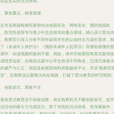
长筑起坚实的法治屏障。
一、聚焦重点，精准滴灌
保定市县两级检察院紧密结合校园安全、网络安全、预防校园欺
凌、防范性侵害等与青少年息息相关的重点领域，精心设计普法
容。检察官们深入分析不同年龄段学生的认知特点与成长需求，
作了《未成年人保护法》《预防未成年人犯罪法》等通俗易懂的
法课件、动漫视频和案例手册。例如，涿州市检察院将真实案例
编成情景短剧，在模拟法庭中让学生扮演不同角色，沉浸式体验
律的威严与公正；高阳县检察院则利用新媒体平台，开设“检察官
课堂”，定期推送以案释法的短视频，打破了普法教育的时空限制
二、创新形式，寓教于乐
为避免普法教育流于枯燥说教，保定检察机关不断创新形式，提
普法活动的吸引力与感染力。除了传统的法治讲座、宣传展板外
广泛开展“检察开放日”、模拟法庭、法治征文、知识竞赛等活动。