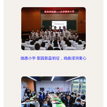
德惠小学 梨园新蕊初绽，戏曲浸润童心