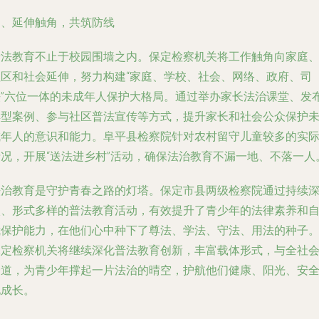
四、延伸触角，共筑防线
普法教育不止于校园围墙之内。保定检察机关将工作触角向家庭
社区和社会延伸，努力构建“家庭、学校、社会、网络、政府、司
法”六位一体的未成年人保护大格局。通过举办家长法治课堂、发
典型案例、参与社区普法宣传等方式，提升家长和社会公众保护
成年人的意识和能力。阜平县检察院针对农村留守儿童较多的实
情况，开展“送法进乡村”活动，确保法治教育不漏一地、不落一人
法治教育是守护青春之路的灯塔。保定市县两级检察院通过持续
入、形式多样的普法教育活动，有效提升了青少年的法律素养和
我保护能力，在他们心中种下了尊法、学法、守法、用法的种子
保定检察机关将继续深化普法教育创新，丰富载体形式，与全社
一道，为青少年撑起一片法治的晴空，护航他们健康、阳光、安
地成长。